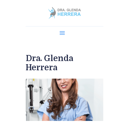
Home
Dra. Glenda
Cirugía Robótica
Procedimientos
Dra. Glenda
AGENDA UNA CITA
Herrera
Blog y Preguntas