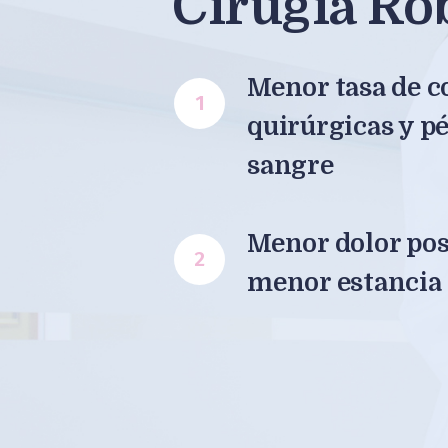
Cirugía Ro
Menor tasa de 
1
quirúrgicas y p
sangre
Menor dolor pos
2
menor estancia 