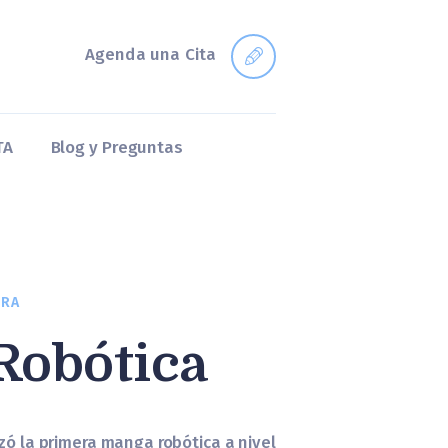
Agenda una Cita
TA
Blog y Preguntas
ERA
Robótica
izó la primera manga robótica a nivel