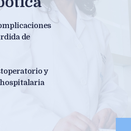
bótica
complicaciones
érdida de
toperatorio y
hospitalaria