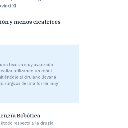
vinci XI
ión y menos cicatrices
s una técnica muy avanzada
realiza utilizando un robot
itiéndole al cirujano llevar a
quirúrgicos de una forma muy
irugía Robótica
método respecto a la cirugía