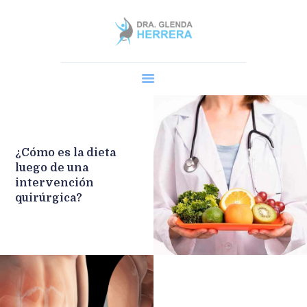
Home
Dra. Glenda
Cirugía Robótica
Procedimientos
AGENDA UNA CITA
¿
Cómo es la dieta
Blog y Preguntas
luego de una
intervención
quirúrgica?