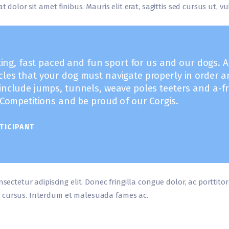
t dolor sit amet finibus. Mauris elit erat, sagittis sed cursus ut, 
iting, fast paced and fun sport for us and our dogs. Agi
cles that your dog must navigate properly in order a
 include jumps, tunnels, weave poles teeters and a-
t Competitions and be proud of our Corgis.
TICIPANT
nsectetur adipiscing elit. Donec fringilla congue dolor, ac porttito
 cursus. Interdum et malesuada fames ac.