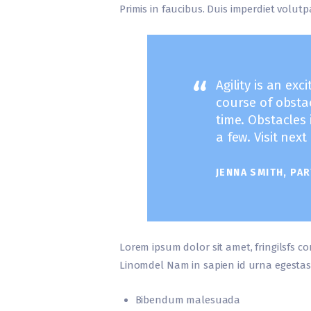
Primis in faucibus. Duis imperdiet volutpa
Agility is an exc
course of obsta
time. Obstacles
a few. Visit nex
JENNA SMITH, PAR
Lorem ipsum dolor sit amet, fringilsfs co
Linomdel Nam in sapien id urna egestas
Bibendum malesuada