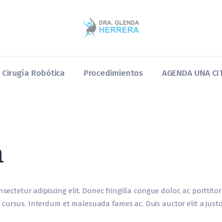
Home
Dra. Glenda
Cirugía Robótica
Cirugía Robótica
Procedimientos
AGENDA UNA CI
Procedimientos
AGENDA UNA CITA
Blog y Preguntas
m
nsectetur adipiscing elit. Donec fringilla congue dolor, ac porttito
cursus. Interdum et malesuada fames ac. Duis auctor elit a justo