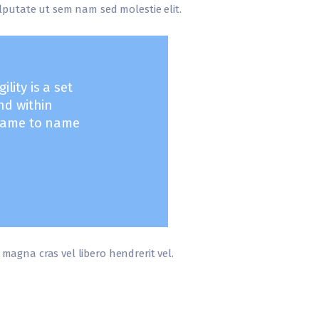
vulputate ut sem nam sed molestie elit.
lity is a set
nd within
frame to name
r magna cras vel libero hendrerit vel.