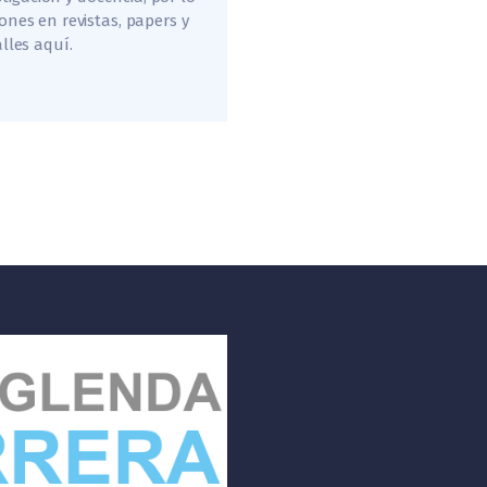
ones en revistas, papers y
lles aquí.